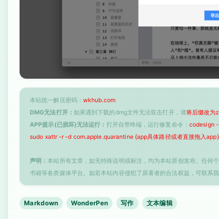
本站统一解压密码：
wkhub.com
DMG无法打开：
如果遇到下载的dmg文件无法双击打开，请
将后缀改为z
APP提示(已损坏)无法运行：
打开自带终端，运行修复命令：
codesign
sudo xattr -r -d com.apple.quarantine {app具体路径或者直接拖入app}
声明：
本站所有文章，如无特殊说明或标注，均为本站原创发布。任何
书籍等各类媒体平台。如若本站内容侵犯了原著者的合法权益，可联系
Markdown
WonderPen
写作
文本编辑