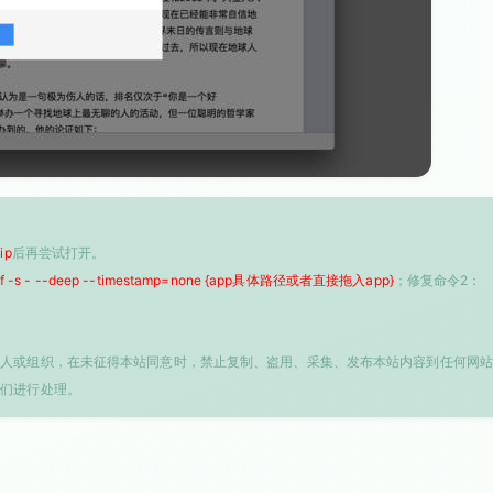
ip
后再尝试打开。
 -f -s - --deep --timestamp=none {app具体路径或者直接拖入app}
；修复命令2：
个人或组织，在未征得本站同意时，禁止复制、盗用、采集、发布本站内容到任何网站
我们进行处理。