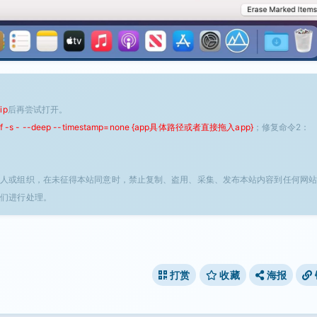
ip
后再尝试打开。
 -f -s - --deep --timestamp=none {app具体路径或者直接拖入app}
；修复命令2：
个人或组织，在未征得本站同意时，禁止复制、盗用、采集、发布本站内容到任何网站
我们进行处理。
打赏
收藏
海报