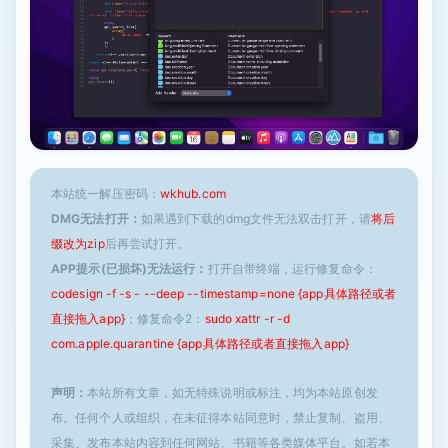
本站统一解压密码：
wkhub.com
DMG无法打开：
如果遇到下载的dmg文件无法双击打开，请
将后
缀改为zip
后再尝试打开。
APP提示(已损坏)无法运行：
打开自带终端，运行修复命令：
codesign -f -s - --deep --timestamp=none {app具体路径或者
直接拖入app}
；修复命令2：
sudo xattr -r -d
com.apple.quarantine {app具体路径或者直接拖入app}
声明：
本站所有文章，如无特殊说明或标注，均为本站原创发
布。任何个人或组织，在未征得本站同意时，禁止复制、盗用、
采集、发布本站内容到任何网站、书籍等各类媒体平台。如若本