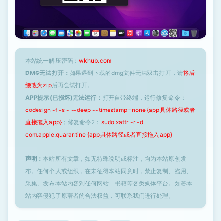
本站统一解压密码：
wkhub.com
DMG无法打开：
如果遇到下载的dmg文件无法双击打开，请
将后
缀改为zip
后再尝试打开。
APP提示(已损坏)无法运行：
打开自带终端，运行修复命令：
codesign -f -s - --deep --timestamp=none {app具体路径或者
直接拖入app}
；修复命令2：
sudo xattr -r -d
com.apple.quarantine {app具体路径或者直接拖入app}
声明：
本站所有文章，如无特殊说明或标注，均为本站原创发
布。任何个人或组织，在未征得本站同意时，禁止复制、盗用、
采集、发布本站内容到任何网站、书籍等各类媒体平台。如若本
站内容侵犯了原著者的合法权益，可联系我们进行处理。