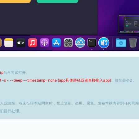
ip
后再尝试打开。
 -f -s - --deep --timestamp=none {app具体路径或者直接拖入app}
；修复命令2：
个人或组织，在未征得本站同意时，禁止复制、盗用、采集、发布本站内容到任何网站
我们进行处理。