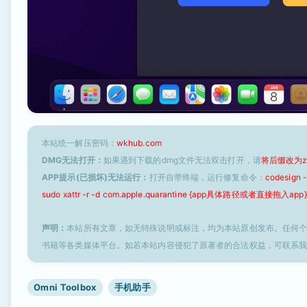
本站统一解压密码：
wkhub.com
DMG无法打开：
如果遇到下载的dmg文件无法双击打开，请
将后缀改为z
APP提示(已损坏)无法运行：
打开自带终端，运行修复命令：
codesign
sudo xattr -r -d com.apple.quarantine {app具体路径或者直接拖入app}
声明：
本站所有文章，如无特殊说明或标注，均为本站原创发布。任何
书籍等各类媒体平台。如若本站内容侵犯了原著者的合法权益，可联系
Omni Toolbox
手机助手