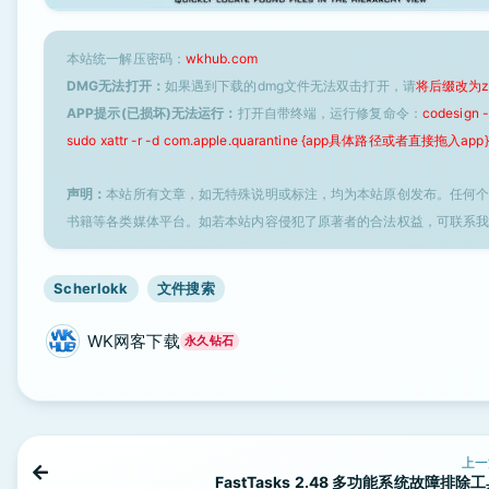
本站统一解压密码：
wkhub.com
DMG无法打开：
如果遇到下载的dmg文件无法双击打开，请
将后缀改为z
APP提示(已损坏)无法运行：
打开自带终端，运行修复命令：
codesign
sudo xattr -r -d com.apple.quarantine {app具体路径或者直接拖入app}
声明：
本站所有文章，如无特殊说明或标注，均为本站原创发布。任何
书籍等各类媒体平台。如若本站内容侵犯了原著者的合法权益，可联系
Scherlokk
文件搜索
WK网客下载
永久钻石
上一
FastTasks 2.48 多功能系统故障排除