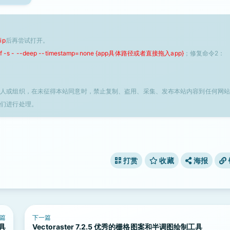
ip
后再尝试打开。
 -f -s - --deep --timestamp=none {app具体路径或者直接拖入app}
；修复命令2：
个人或组织，在未征得本站同意时，禁止复制、盗用、采集、发布本站内容到任何网站
我们进行处理。
打赏
收藏
海报
篇
下一篇
工具
Vectoraster 7.2.5 优秀的栅格图案和半调图绘制工具