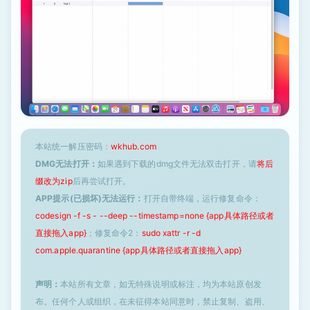
本站统一解压密码：
wkhub.com
DMG无法打开：
如果遇到下载的dmg文件无法双击打开，请
将后
缀改为zip
后再尝试打开。
APP提示(已损坏)无法运行：
打开自带终端，运行修复命令：
codesign -f -s - --deep --timestamp=none {app具体路径或者
直接拖入app}
；修复命令2：
sudo xattr -r -d
com.apple.quarantine {app具体路径或者直接拖入app}
声明：
本站所有文章，如无特殊说明或标注，均为本站原创发
布。任何个人或组织，在未征得本站同意时，禁止复制、盗用、