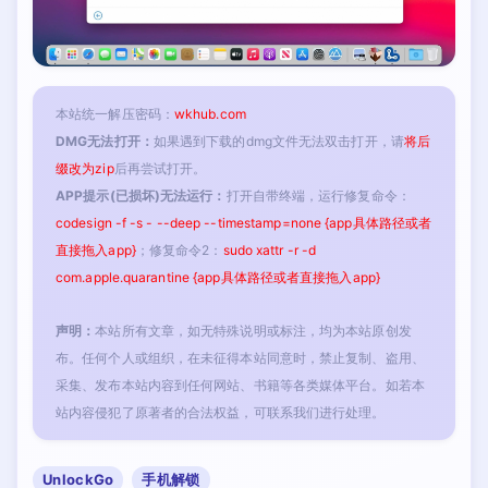
本站统一解压密码：
wkhub.com
DMG无法打开：
如果遇到下载的dmg文件无法双击打开，请
将后
缀改为zip
后再尝试打开。
APP提示(已损坏)无法运行：
打开自带终端，运行修复命令：
codesign -f -s - --deep --timestamp=none {app具体路径或者
直接拖入app}
；修复命令2：
sudo xattr -r -d
com.apple.quarantine {app具体路径或者直接拖入app}
声明：
本站所有文章，如无特殊说明或标注，均为本站原创发
布。任何个人或组织，在未征得本站同意时，禁止复制、盗用、
采集、发布本站内容到任何网站、书籍等各类媒体平台。如若本
站内容侵犯了原著者的合法权益，可联系我们进行处理。
UnlockGo
手机解锁