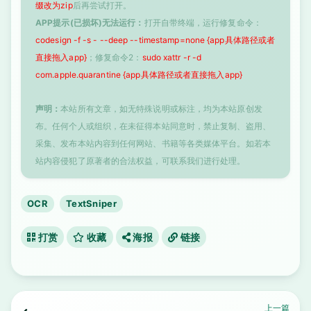
缀改为zip
后再尝试打开。
APP提示(已损坏)无法运行：
打开自带终端，运行修复命令：
codesign -f -s - --deep --timestamp=none {app具体路径或者
直接拖入app}
；修复命令2：
sudo xattr -r -d
com.apple.quarantine {app具体路径或者直接拖入app}
声明：
本站所有文章，如无特殊说明或标注，均为本站原创发
布。任何个人或组织，在未征得本站同意时，禁止复制、盗用、
采集、发布本站内容到任何网站、书籍等各类媒体平台。如若本
站内容侵犯了原著者的合法权益，可联系我们进行处理。
OCR
TextSniper
打赏
收藏
海报
链接
上一篇