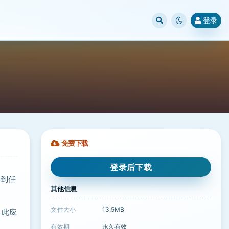
登录
免费下载
登录后下载
像到任
其他信息
文件大小
13.5MB
，此应
有效期
永久有效