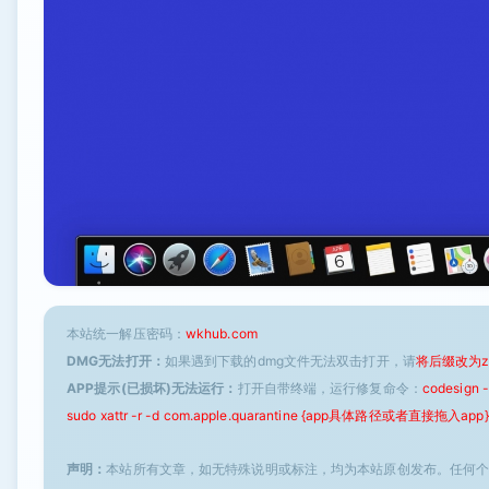
本站统一解压密码：
wkhub.com
DMG无法打开：
如果遇到下载的dmg文件无法双击打开，请
将后缀改为z
APP提示(已损坏)无法运行：
打开自带终端，运行修复命令：
codesign
sudo xattr -r -d com.apple.quarantine {app具体路径或者直接拖入app}
声明：
本站所有文章，如无特殊说明或标注，均为本站原创发布。任何