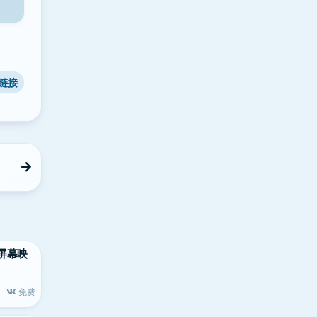
链接
 TV屏幕映
免费