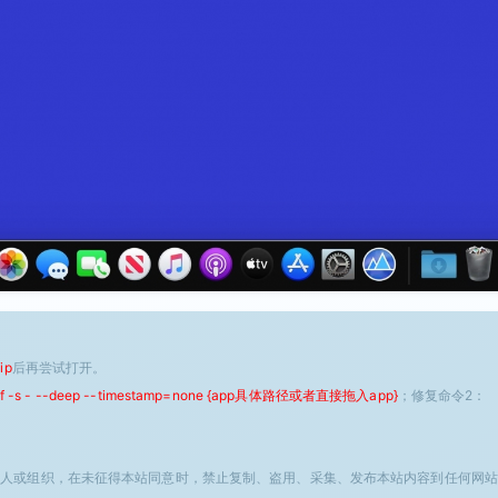
ip
后再尝试打开。
 -f -s - --deep --timestamp=none {app具体路径或者直接拖入app}
；修复命令2：
个人或组织，在未征得本站同意时，禁止复制、盗用、采集、发布本站内容到任何网站