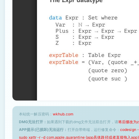
本站统一解压密码：
wkhub.com
DMG无法打开：
如果遇到下载的dmg文件无法双击打开，请
将后缀改为z
APP提示(已损坏)无法运行：
打开自带终端，运行修复命令：
codesign
sudo xattr -r -d com.apple.quarantine {app具体路径或者直接拖入app}