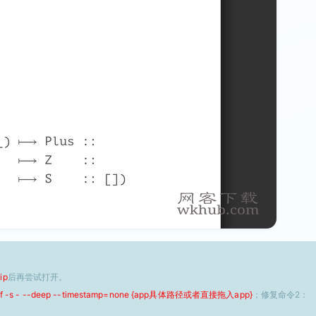
ip
后再尝试打开。
 -f -s - --deep --timestamp=none {app具体路径或者直接拖入app}
；修复命令2：