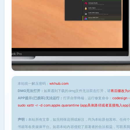
本站统一解压密码：
wkhub.com
DMG无法打开：
如果遇到下载的dmg文件无法双击打开，请
将后缀改为z
APP提示(已损坏)无法运行：
打开自带终端，运行修复命令：
codesign
sudo xattr -r -d com.apple.quarantine {app具体路径或者直接拖入app}
声明：
本站所有文章，如无特殊说明或标注，均为本站原创发布。任何
书籍等各类媒体平台。如若本站内容侵犯了原著者的合法权益，可联系