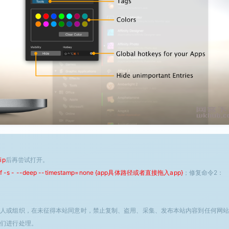
ip
后再尝试打开。
 -f -s - --deep --timestamp=none {app具体路径或者直接拖入app}
；修复命令2：
个人或组织，在未征得本站同意时，禁止复制、盗用、采集、发布本站内容到任何网站
我们进行处理。