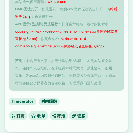
本站统一解压密码：
wkhub.com
DMG无法打开：
如果遇到下载的dmg文件无法双击打开，请
将后
缀改为zip
后再尝试打开。
APP提示(已损坏)无法运行：
打开自带终端，运行修复命令：
codesign -f -s - --deep --timestamp=none {app具体路径或者
直接拖入app}
；修复命令2：
sudo xattr -r -d
com.apple.quarantine {app具体路径或者直接拖入app}
声明：
本站所有文章，如无特殊说明或标注，均为本站原创发
布。任何个人或组织，在未征得本站同意时，禁止复制、盗用、
采集、发布本站内容到任何网站、书籍等各类媒体平台。如若本
站内容侵犯了原著者的合法权益，可联系我们进行处理。
Timemator
时间跟踪
打赏
收藏
海报
链接