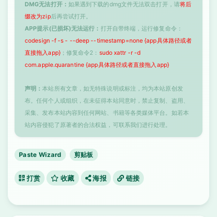
DMG无法打开：
如果遇到下载的dmg文件无法双击打开，请
将后
缀改为zip
后再尝试打开。
APP提示(已损坏)无法运行：
打开自带终端，运行修复命令：
codesign -f -s - --deep --timestamp=none {app具体路径或者
直接拖入app}
；修复命令2：
sudo xattr -r -d
com.apple.quarantine {app具体路径或者直接拖入app}
声明：
本站所有文章，如无特殊说明或标注，均为本站原创发
布。任何个人或组织，在未征得本站同意时，禁止复制、盗用、
采集、发布本站内容到任何网站、书籍等各类媒体平台。如若本
站内容侵犯了原著者的合法权益，可联系我们进行处理。
Paste Wizard
剪贴板
打赏
收藏
海报
链接