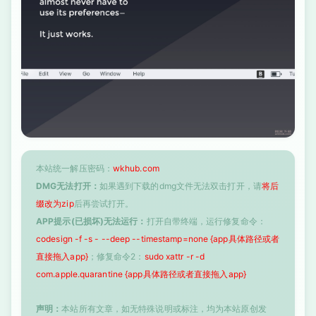
本站统一解压密码：
wkhub.com
DMG无法打开：
如果遇到下载的dmg文件无法双击打开，请
将后
缀改为zip
后再尝试打开。
APP提示(已损坏)无法运行：
打开自带终端，运行修复命令：
codesign -f -s - --deep --timestamp=none {app具体路径或者
直接拖入app}
；修复命令2：
sudo xattr -r -d
com.apple.quarantine {app具体路径或者直接拖入app}
声明：
本站所有文章，如无特殊说明或标注，均为本站原创发