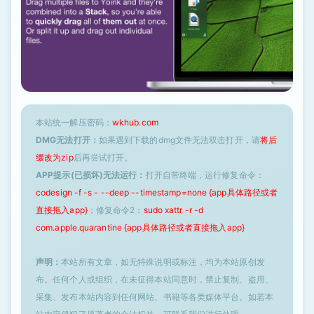
本站统一解压密码：
wkhub.com
DMG无法打开：
如果遇到下载的dmg文件无法双击打开，请
将后
缀改为zip
后再尝试打开。
APP提示(已损坏)无法运行：
打开自带终端，运行修复命令：
codesign -f -s - --deep --timestamp=none {app具体路径或者
直接拖入app}
；修复命令2：
sudo xattr -r -d
com.apple.quarantine {app具体路径或者直接拖入app}
声明：
本站所有文章，如无特殊说明或标注，均为本站原创发
布。任何个人或组织，在未征得本站同意时，禁止复制、盗用、
采集、发布本站内容到任何网站、书籍等各类媒体平台。如若本