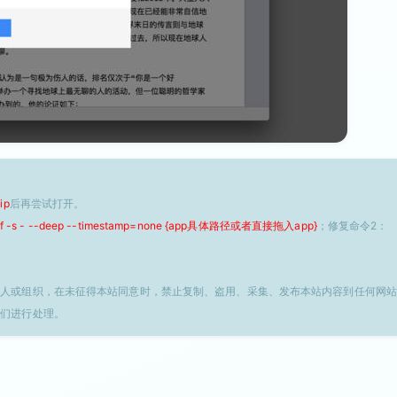
ip
后再尝试打开。
 -f -s - --deep --timestamp=none {app具体路径或者直接拖入app}
；修复命令2：
个人或组织，在未征得本站同意时，禁止复制、盗用、采集、发布本站内容到任何网站
我们进行处理。