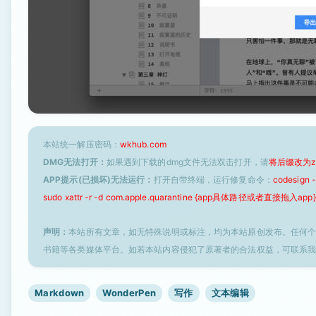
本站统一解压密码：
wkhub.com
DMG无法打开：
如果遇到下载的dmg文件无法双击打开，请
将后缀改为z
APP提示(已损坏)无法运行：
打开自带终端，运行修复命令：
codesign
sudo xattr -r -d com.apple.quarantine {app具体路径或者直接拖入app}
声明：
本站所有文章，如无特殊说明或标注，均为本站原创发布。任何
书籍等各类媒体平台。如若本站内容侵犯了原著者的合法权益，可联系
Markdown
WonderPen
写作
文本编辑