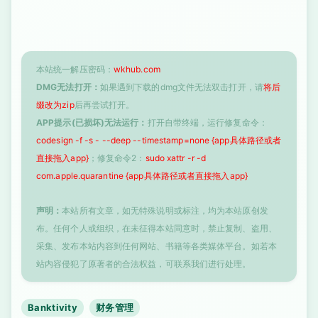
本站统一解压密码：
wkhub.com
DMG无法打开：
如果遇到下载的dmg文件无法双击打开，请
将后
缀改为zip
后再尝试打开。
APP提示(已损坏)无法运行：
打开自带终端，运行修复命令：
codesign -f -s - --deep --timestamp=none {app具体路径或者
直接拖入app}
；修复命令2：
sudo xattr -r -d
com.apple.quarantine {app具体路径或者直接拖入app}
声明：
本站所有文章，如无特殊说明或标注，均为本站原创发
布。任何个人或组织，在未征得本站同意时，禁止复制、盗用、
采集、发布本站内容到任何网站、书籍等各类媒体平台。如若本
站内容侵犯了原著者的合法权益，可联系我们进行处理。
Banktivity
财务管理