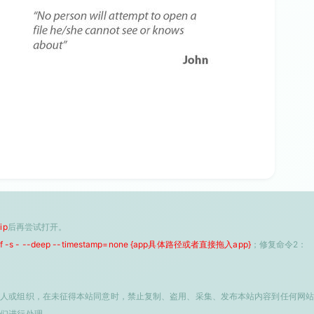
ip
后再尝试打开。
 -f -s - --deep --timestamp=none {app具体路径或者直接拖入app}
；修复命令2：
个人或组织，在未征得本站同意时，禁止复制、盗用、采集、发布本站内容到任何网站
我们进行处理。