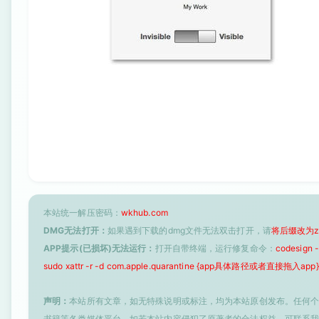
本站统一解压密码：
wkhub.com
DMG无法打开：
如果遇到下载的dmg文件无法双击打开，请
将后缀改为z
APP提示(已损坏)无法运行：
打开自带终端，运行修复命令：
codesign
sudo xattr -r -d com.apple.quarantine {app具体路径或者直接拖入app}
声明：
本站所有文章，如无特殊说明或标注，均为本站原创发布。任何
书籍等各类媒体平台。如若本站内容侵犯了原著者的合法权益，可联系