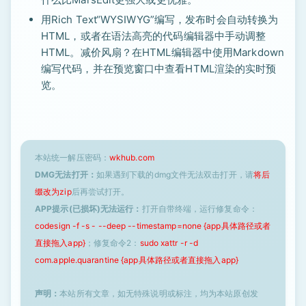
用Rich Text“WYSIWYG”编写，发布时会自动转换为
HTML，或者在语法高亮的代码编辑器中手动调整
HTML。减价风扇？在HTML编辑器中使用Markdown
编写代码，并在预览窗口中查看HTML渲染的实时预
览。
本站统一解压密码：
wkhub.com
DMG无法打开：
如果遇到下载的dmg文件无法双击打开，请
将后
缀改为zip
后再尝试打开。
APP提示(已损坏)无法运行：
打开自带终端，运行修复命令：
codesign -f -s - --deep --timestamp=none {app具体路径或者
直接拖入app}
；修复命令2：
sudo xattr -r -d
com.apple.quarantine {app具体路径或者直接拖入app}
声明：
本站所有文章，如无特殊说明或标注，均为本站原创发