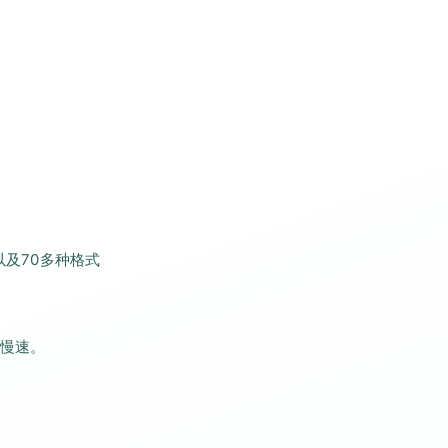
式以及70多种格式
慢速。