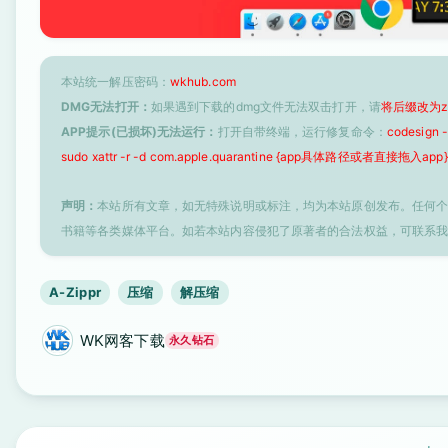
本站统一解压密码：
wkhub.com
DMG无法打开：
如果遇到下载的dmg文件无法双击打开，请
将后缀改为z
APP提示(已损坏)无法运行：
打开自带终端，运行修复命令：
codesign
sudo xattr -r -d com.apple.quarantine {app具体路径或者直接拖入app}
声明：
本站所有文章，如无特殊说明或标注，均为本站原创发布。任何
书籍等各类媒体平台。如若本站内容侵犯了原著者的合法权益，可联系
A-Zippr
压缩
解压缩
WK网客下载
永久钻石