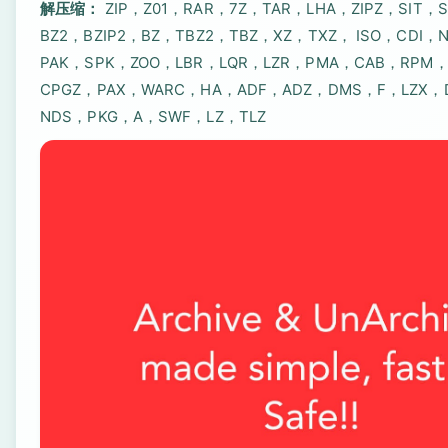
解压缩：
ZIP，Z01，RAR，7Z，TAR，LHA，ZIPZ，SIT，
BZ2，BZIP2，BZ，TBZ2，TBZ，XZ，TXZ， ISO，CDI
PAK，SPK，ZOO，LBR，LQR，LZR，PMA，CAB，RPM，
CPGZ，PAX，WARC，HA，ADF，ADZ，DMS，F，LZX，
NDS，PKG，A，SWF，LZ，TLZ