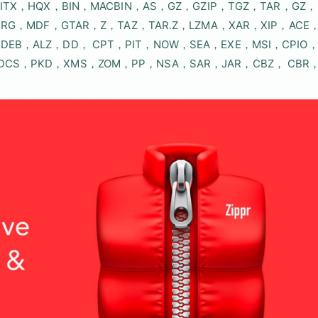
SITX，HQX，BIN，MACBIN，AS，GZ，GZIP，TGZ，TAR，GZ，
，NRG，MDF，GTAR，Z，TAZ，TAR.Z，LZMA，XAR，XIP，ACE
DEB，ALZ，DD， CPT，PIT，NOW，SEA，EXE，MSI，CPIO
DCS，PKD，XMS，ZOM，PP，NSA，SAR，JAR，CBZ， CBR