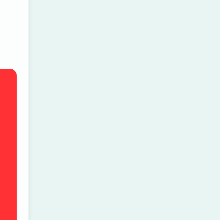
，
，
，