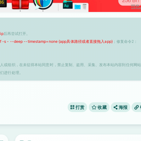
ip
后再尝试打开。
 -f -s - --deep --timestamp=none {app具体路径或者直接拖入app}
；修复命令2：
个人或组织，在未征得本站同意时，禁止复制、盗用、采集、发布本站内容到任何网站
我们进行处理。
打赏
收藏
海报