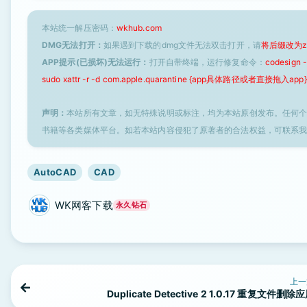
本站统一解压密码：
wkhub.com
DMG无法打开：
如果遇到下载的dmg文件无法双击打开，请
将后缀改为z
APP提示(已损坏)无法运行：
打开自带终端，运行修复命令：
codesign
sudo xattr -r -d com.apple.quarantine {app具体路径或者直接拖入app}
声明：
本站所有文章，如无特殊说明或标注，均为本站原创发布。任何
书籍等各类媒体平台。如若本站内容侵犯了原著者的合法权益，可联系
AutoCAD
CAD
WK网客下载
永久钻石
上一
Duplicate Detective 2 1.0.17 重复文件删除