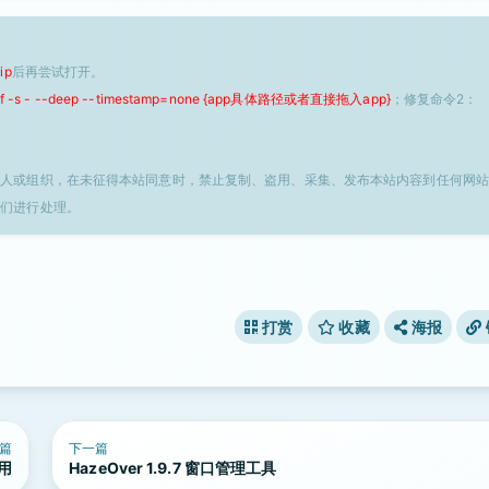
ip
后再尝试打开。
 -f -s - --deep --timestamp=none {app具体路径或者直接拖入app}
；修复命令2：
个人或组织，在未征得本站同意时，禁止复制、盗用、采集、发布本站内容到任何网站
我们进行处理。
打赏
收藏
海报
篇
下一篇
应用
HazeOver 1.9.7 窗口管理工具