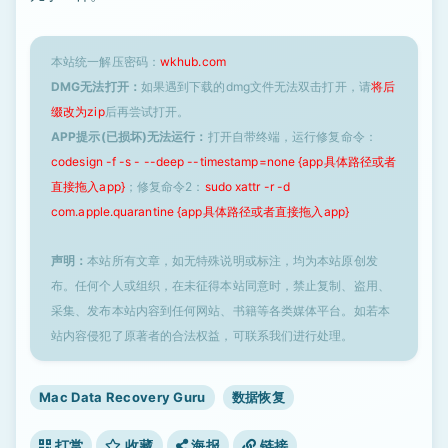
本站统一解压密码：
wkhub.com
DMG无法打开：
如果遇到下载的dmg文件无法双击打开，请
将后
缀改为zip
后再尝试打开。
APP提示(已损坏)无法运行：
打开自带终端，运行修复命令：
codesign -f -s - --deep --timestamp=none {app具体路径或者
直接拖入app}
；修复命令2：
sudo xattr -r -d
com.apple.quarantine {app具体路径或者直接拖入app}
声明：
本站所有文章，如无特殊说明或标注，均为本站原创发
布。任何个人或组织，在未征得本站同意时，禁止复制、盗用、
采集、发布本站内容到任何网站、书籍等各类媒体平台。如若本
站内容侵犯了原著者的合法权益，可联系我们进行处理。
Mac Data Recovery Guru
数据恢复
打赏
收藏
海报
链接