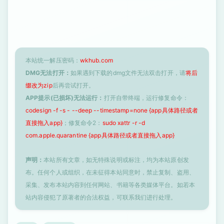
本站统一解压密码：
wkhub.com
DMG无法打开：
如果遇到下载的dmg文件无法双击打开，请
将后
缀改为zip
后再尝试打开。
APP提示(已损坏)无法运行：
打开自带终端，运行修复命令：
codesign -f -s - --deep --timestamp=none {app具体路径或者
直接拖入app}
；修复命令2：
sudo xattr -r -d
com.apple.quarantine {app具体路径或者直接拖入app}
声明：
本站所有文章，如无特殊说明或标注，均为本站原创发
布。任何个人或组织，在未征得本站同意时，禁止复制、盗用、
采集、发布本站内容到任何网站、书籍等各类媒体平台。如若本
站内容侵犯了原著者的合法权益，可联系我们进行处理。