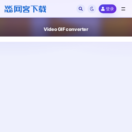
登录
全部
Video GIF converter