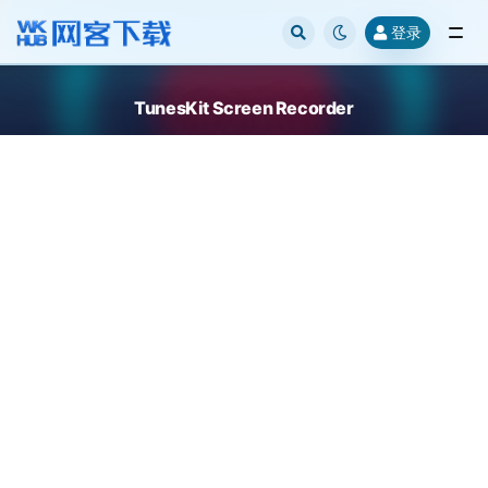
登录
全部
TunesKit Screen Recorder