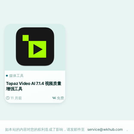
媒体工具
Topaz Video AI 7.1.4 视频质量
增强工具
11 月前
免费
如本站的内容对您的权利造成了影响，请发邮件至
service@wkhub.com
，