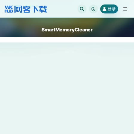
登录
全部
SmartMemoryCleaner