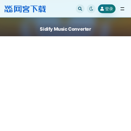
登录
全部
Sidify Music Converter