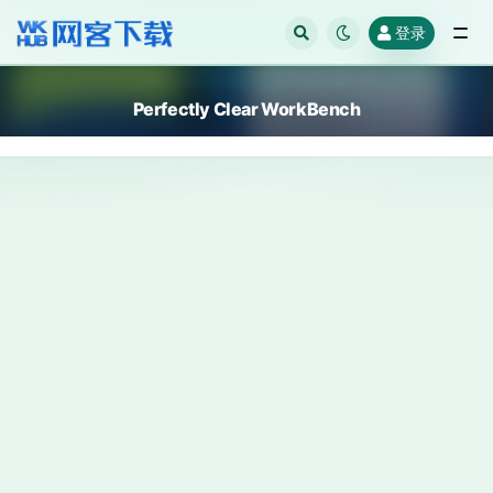
登录
全部
Perfectly Clear WorkBench