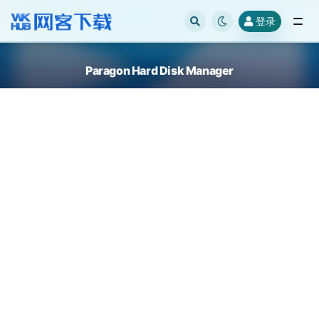
登录
全部
Paragon Hard Disk Manager