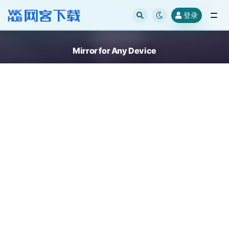
登录
全部
Mirror for Any Device