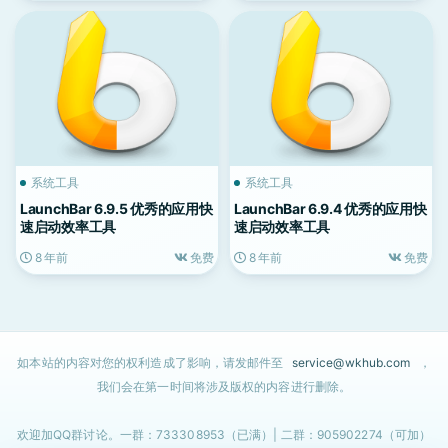
系统工具
系统工具
LaunchBar 6.9.5 优秀的应用快
LaunchBar 6.9.4 优秀的应用快
速启动效率工具
速启动效率工具
8 年前
免费
8 年前
免费
如本站的内容对您的权利造成了影响，请发邮件至
service@wkhub.com
，
我们会在第一时间将涉及版权的内容进行删除。
欢迎加QQ群讨论。一群：733308953（已满）| 二群：905902274（可加）