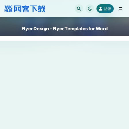
登录
全部
Flyer Design – Flyer Templates for Word