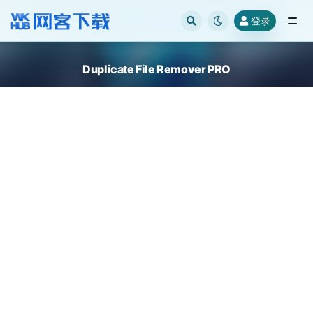
登录
全部
Duplicate File Remover PRO