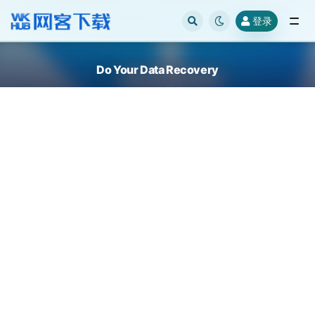
登录
全部
Do Your Data Recovery