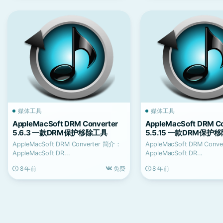
媒体工具
媒体工具
AppleMacSoft DRM Converter
AppleMacSoft DRM Co
5.6.3 一款DRM保护移除工具
5.5.15 一款DRM保护
AppleMacSoft DRM Converter 简介：
AppleMacSoft DRM Conv
AppleMacSoft DR...
AppleMacSoft DR...
8 年前
免费
8 年前