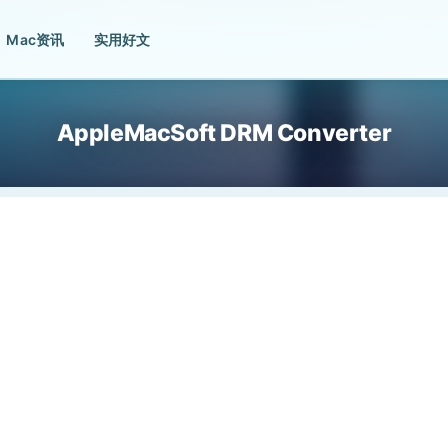
Mac资讯
实用好文
AppleMacSoft DRM Converter