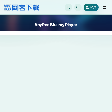
登录
全部
AnyRec Blu-ray Player